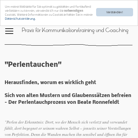
Um meine Webseite für Sie optimal zu gestalten und fortlaufend
verbessern zu können, verwende ich nur die
notwendigen
Verstanden!
Cookies. Weitere Informationen zu Cookies erhalten Sie in meiner
Datenschutzerklärung.
Praxis für Kommunikationstraining und Coaching
"Perlentauchen"
Herausfinden, worum es wirklich geht
Sich von alten Mustern und Glaubenssätzen befreien
– Der Perlentauchprozess von Beate Ronnefeldt
"Perlen der Erkenntnis: Dort, wo der Mensch sich verletzt und verwundet
fühlt, dort begegnet er seinem wahren Selbst – jenseits seiner Vorstellungen
von Perfektion. Denn die Wunden machen ihn sensibel und öffnen ihn für