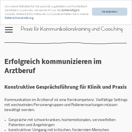
Um meine Webseite für Sie optimal zu gestalten und fortlaufend
verbessern zu können, verwende ich nur die
notwendigen
Verstanden!
Cookies. Weitere Informationen zu Cookies erhalten Sie in meiner
Datenschutzerklärung.
Praxis für Kommunikationstraining und Coaching
Erfolgreich kommunizieren im
Arztberuf
Konstruktive Gesprächsführung für Klinik und Praxis
Kommunikation im Arztberuf ist eine Kernkompetenz. Vielfältige Settings
mit wechselnden Personengruppen und Rollenerwartungen müssen
bewältigt werden:
Gespräche mit schwerkranken, hochemotionalen, verzweifelten
Patienten und Angehörigen
konstruktiver Umgang mit kritischen, fordernden Menschen