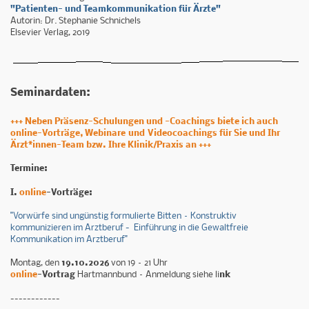
"Patienten- und Teamkommunikation für Ärzte"
Autorin: Dr. Stephanie Schnichels
Elsevier Verlag, 2019
Seminardaten:
+++ Neben Präsenz-Schulungen und -Coachings biete ich auch
online-Vorträge, Webinare und Videocoachings für Sie und Ihr
Ärzt*innen-Team bzw. Ihre Klinik/Praxis an +++
Termine:
I.
online
-Vorträge:
"Vorwürfe sind ungünstig formulierte Bitten – Konstruktiv
kommunizieren im Arztberuf - Einführung in die Gewaltfreie
Kommunikation im Arztberuf"
Montag, den
19.10.2026
von 19 – 21 Uhr
online
-Vortrag
Hartmannbund – Anmeldung siehe li
nk
------------