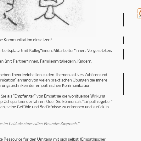
he Kommunikation einsetzen?
beitsplatz (mit Kolleg*innen, Mitarbeiter*innen, Vorgesetzten,
n (mit Partner*innen, Familienmitgliedern, Kindern,
 neben Theorieeinheiten zu den Themen aktives Zuhören und
ikation" anhand von vielen praktischen Übungen die innere
hrungstechniken der empathischen Kommunikation.
 Sie als "Empfänger" von Empathie die wohltuende Wirkung
prächspartners erfahren. Oder Sie können als "Empathiegeber"
n, seine Gefühle und Bedürfnisse zu erkennen und zurück in
 es im Leid als eines edlen Freundes Zuspruch.”
ige Ressource für den Umgang mit sich selbst (Empathischer