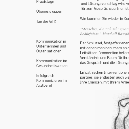
Praxistage
und Lösungsvorschlag wird vo
Tür zum Gesprächspartner ist
Übungsgruppen
Wie kommen Sie wieder in Kont
Tag der GFK
"Menschen, die sich sehr emoti
Bedürfnisse." Marshall Rosen
Kommunikation in
Der Schlüssel, festgefahrene
Unternehmen und
mit denen man behutsam an di
Organisationen
Leitsätzen "connection befor
Verständnis und Raum für ihre
Kommunikation im
das Gespräch und die Lösungs
Gesundheitswesen
Empathischen Interventionen 
Erfolgreich
partner, sie entlasten auch S
Kommunizieren im
Ihre Chancen, mit Ihrem Anli
Arztberuf