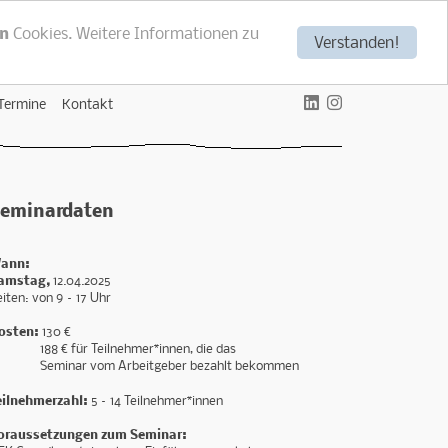
n
Cookies. Weitere Informationen zu
Verstanden!
Termine
Kontakt
eminardaten
ann:
amstag,
12.04.2025
eiten: von 9 – 17 Uhr
osten:
130 €
88 € für Teilnehmer*innen, die das
eminar vom Arbeitgeber bezahlt bekommen
eilnehmerzahl:
5 – 14 Teilnehmer*innen
oraussetzungen zum Seminar: