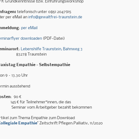
FK Grundkenntnisse bzw. Einführungsworkshop
nfragen:
telefonisch unter 0861 2047915
der per eMail an
info@gewaltfrei-traunstein.de
nmeldung
:
per eMail
eminarflyer downloaden
(PDF-Datei)
eminarort
:
Lebenshilfe Traunstein, Bahnweg 3
3278 Traunstein
raxistag Empathie – Selbstempathie
on 9 – 13.30 Uhr
ermin ausstehend
osten
: 90 €
45 € für Teilnehmer*innen, die das
eminar vom Arbeitgeber bezahlt bekommen
rtikel zum Thema Empathie zum Download
ollegiale Empathie
" Zeitschrift Pflegen:Palliativ, 11/2020