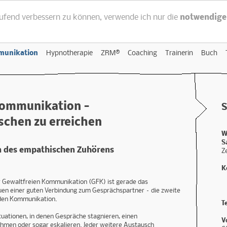
aufend verbessern zu können, verwende ich nur die
notwendige
munikation
Hypnotherapie
ZRM®
Coaching
Trainerin
Buch
ommunikation -
S
schen zu erreichen
W
S
n des empathischen Zuhörens
Z
K
1
er Gewaltfreien Kommunikation (GFK) ist gerade das
S
en einer guten Verbindung zum Gesprächspartner – die zweite
nden Kommunikation.
T
ituationen, in denen Gespräche stagnieren, einen
V
hmen oder sogar eskalieren. Jeder weitere Austausch