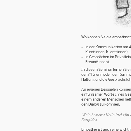
Wo können Sie die empathisc
in der Kommunikation am Ar
Kund*innen, Klient*innen)
in Gesprächen im Privatlebe
Freund*innen).
In diesem Seminar lernen Sie
dem "Türenmodell der Kommun
Haltung und die Gesprächsfü
An eigenen Beispielen können
einfühlsamer Worte Ihres Ges
einem anderen Menschen helfe
den Dialog zu kommen.
"Kein besseres Heilmittel gibt
Euripides
Empathie ist auch eine wicht