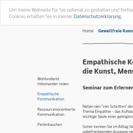
Um meine Webseite für Sie optimal zu gestalten und fortl
Cookies erhalten Sie in meiner
Datenschutzerklärung.
Home
Gewaltfreie Kom
Empathische K
die Kunst, Men
Wohlwollend
miteinander reden
Seminar zum Erlerne
Empathische
Kommunikation
Neben den "vier Schritten" d
Ressourcenorientierte
Thema Empathie - das Aufbau
Kommunikation
wichtige Säule einer gelinge
Perlentauchen
Sicher kennen Sie im Alltag S
unbefriedigenden Ausgang ne