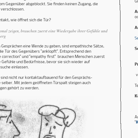
G
m Gegenüber abgeblockt. Sie finden keinen Zugang, die
 verschlossen.
A
o
akt, wie öffnet sich die Tür?
A
onal zeigen, brauchen zuerst eine Wiedergabe ihrer Gefühle und
berg
S
n Gesprächen eine Wende zu geben, sind empathische Sätze,
S
e Tür des Gegenübers "anklopft". Entsprechend den
8
e correction" und "empathy first" brauchen Menschen zuerst
 Gefühle und Bedürfnisse, bevor sie sich wieder auf
P
suche einlassen.
v
sind nicht nur kontaktaufbauend für den Gesprächs-
ie selber. Mit jedem geöffneten Türspalt steigen auch
T
egen gehört zu werden.
K
1
S
A
"
K