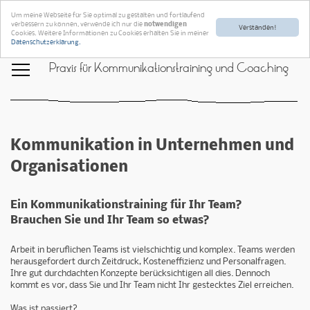
Um meine Webseite für Sie optimal zu gestalten und fortlaufend
verbessern zu können, verwende ich nur die
notwendigen
Verstanden!
Cookies. Weitere Informationen zu Cookies erhalten Sie in meiner
Datenschutzerklärung.
Praxis für Kommunikationstraining und Coaching
Kommunikation in Unternehmen und
Organisationen
Ein Kommunikationstraining für Ihr Team?
Brauchen Sie und Ihr Team so etwas?
Arbeit in beruflichen Teams ist vielschichtig und komplex. Teams werden
herausgefordert durch Zeitdruck, Kosteneffizienz und Personalfragen.
Ihre gut durchdachten Konzepte berücksichtigen all dies. Dennoch
kommt es vor, dass Sie und Ihr Team nicht Ihr gestecktes Ziel erreichen.
Was ist passiert?