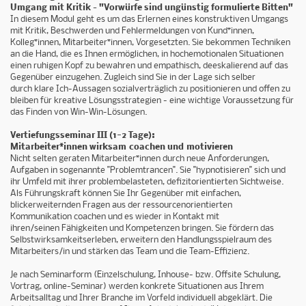
Umgang mit Kritik – "Vorwürfe sind ungünstig formulierte Bitten"
In diesem Modul geht es um das Erlernen eines konstruktiven Umgangs
mit Kritik, Beschwerden und Fehlermeldungen von Kund*innen,
Kolleg*innen, Mitarbeiter*innen, Vorgesetzten. Sie bekommen Techniken
an die Hand, die es Ihnen ermöglichen, in hochemotionalen Situationen
einen ruhigen Kopf zu bewahren und empathisch, deeskalierend auf das
Gegenüber einzugehen. Zugleich sind Sie in der Lage sich selber
durch klare Ich-Aussagen sozialverträglich zu positionieren und offen zu
bleiben für kreative Lösungsstrategien - eine wichtige Voraussetzung für
das Finden von Win-Win-Lösungen.
Vertiefungsseminar III (1-2 Tage):
Mitarbeiter*innen wirksam coachen und motivieren
Nicht selten geraten Mitarbeiter*innen durch neue Anforderungen,
Aufgaben in sogenannte "Problemtrancen". Sie "hypnotisieren" sich und
ihr Umfeld mit ihrer problembelasteten, defizitorientierten Sichtweise.
Als Führungskraft können Sie Ihr Gegenüber mit einfachen,
blickerweiternden Fragen aus der ressourcenorientierten
Kommunikation coachen und es wieder in Kontakt mit
ihren/seinen Fähigkeiten und Kompetenzen bringen. Sie fördern das
Selbstwirksamkeitserleben, erweitern den Handlungsspielraum des
Mitarbeiters/in und stärken das Team und die Team-Effizienz.
Je nach Seminarform (Einzelschulung, Inhouse- bzw. Offsite Schulung,
Vortrag, online-Seminar) werden konkrete Situationen aus Ihrem
Arbeitsalltag und Ihrer Branche im Vorfeld individuell abgeklärt. Die