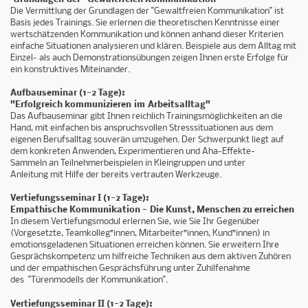
Die Vermittlung der Grundlagen der "Gewaltfreien Kommunikation" ist
Basis jedes Trainings. Sie erlernen die theoretischen Kenntnisse einer
wertschätzenden Kommunikation und können anhand dieser Kriterien
einfache Situationen analysieren und klären. Beispiele aus dem Alltag mit
Einzel- als auch Demonstrationsübungen zeigen Ihnen erste Erfolge für
ein konstruktives Miteinander.
Aufbauseminar (1-2 Tage):
"Erfolgreich kommunizieren im Arbeitsalltag"
Das Aufbauseminar gibt Ihnen reichlich Trainingsmöglichkeiten an die
Hand, mit einfachen bis anspruchsvollen Stresssituationen aus dem
eigenen Berufsalltag souverän umzugehen. Der Schwerpunkt liegt auf
dem konkreten Anwenden, Experimentieren und Aha-Effekte-
Sammeln an Teilnehmerbeispielen in Kleingruppen und unter
Anleitung mit Hilfe der bereits vertrauten Werkzeuge.
Vertiefungsseminar I (1-2 Tage):
Empathische Kommunikation - Die Kunst, Menschen zu erreichen
In diesem Vertiefungsmodul erlernen Sie, wie Sie Ihr Gegenüber
(Vorgesetzte, Teamkolleg*innen, Mitarbeiter*innen, Kund*innen) in
emotionsgeladenen Situationen erreichen können. Sie erweitern Ihre
Gesprächskompetenz um hilfreiche Techniken aus dem aktiven Zuhören
und der empathischen Gesprächsführung unter Zuhilfenahme
des "Türenmodells der Kommunikation".
Vertiefungsseminar II (1-2 Tage):