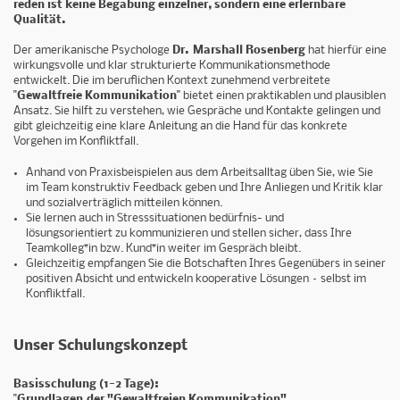
reden ist keine Begabung einzelner, sondern eine erlernbare
Qualität.
Der amerikanische Psychologe
Dr. Marshall Rosenberg
hat hierfür eine
wirkungsvolle und klar strukturierte Kommunikationsmethode
entwickelt. Die im beruflichen Kontext zunehmend verbreitete
"
Gewaltfreie Kommunikation
" bietet einen praktikablen und plausiblen
Ansatz. Sie hilft zu verstehen, wie Gespräche und Kontakte gelingen und
gibt gleichzeitig eine klare Anleitung an die Hand für das konkrete
Vorgehen im Konfliktfall.
Anhand von Praxisbeispielen aus dem Arbeitsalltag üben Sie, wie Sie
im Team konstruktiv Feedback geben und Ihre Anliegen und Kritik klar
und sozialverträglich mitteilen können.
Sie lernen auch in Stresssituationen bedürfnis- und
lösungsorientiert zu kommunizieren und stellen sicher, dass Ihre
Teamkolleg*in bzw. Kund*in weiter im Gespräch bleibt.
Gleichzeitig empfangen Sie die Botschaften Ihres Gegenübers in seiner
positiven Absicht und entwickeln kooperative Lösungen – selbst im
Konfliktfall.
Unser Schulungskonzept
Basisschulung (1-2 Tage):
"
Grundlagen der "Gewaltfreien Kommunikation"