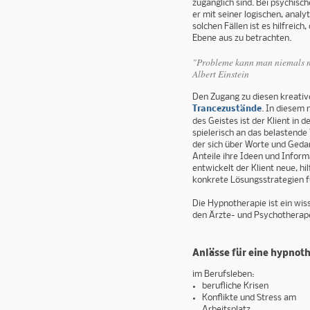
zugänglich sind. Bei psychisch
er mit seiner logischen, anal
solchen Fällen ist es hilfrei
Ebene aus zu betrachten.
"Probleme kann man niemals mi
Albert Einstein
Den Zugang zu diesen kreativ
Trancezustände
. In diesem 
des Geistes ist der Klient in
spielerisch an das belastend
der sich über Worte und Ged
Anteile ihre Ideen und Inform
entwickelt der Klient neue, hi
konkrete Lösungsstrategien f
Die Hypnotherapie ist ein wis
den Ärzte- und Psychothera
Anlässe für eine hypnot
im Berufsleben:
berufliche Krisen
Konflikte und Stress am
Arbeitsplatz