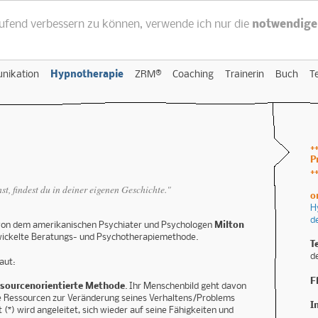
aufend verbessern zu können, verwende ich nur die
notwendige
nikation
Hypnotherapie
ZRM®
Coaching
Trainerin
Buch
T
+
P
+
t, findest du in deiner eigenen Geschichte."
o
H
d
 von dem amerikanischen Psychiater und Psychologen
Milton
wickelte Beratungs- und Psychotherapiemethode.
T
d
aut:
F
ssourcenorientierte Methode
. Ihr Menschenbild geht davon
ie Ressourcen zur Veränderung seines Verhaltens/Problems
I
nt (*) wird angeleitet, sich wieder auf seine Fähigkeiten und