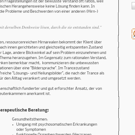
en Fragestellungen ist der bewusste Verstand oft ratlos, weil
ytischen Herangehensweise keine Lösung finden kann. In
ch, die Probleme und Beschwerden von einer anderen (Hirn-)
t derselben Denkweise lösen, durch die sie entstanden sind."
en, ressourcenreichen Hirnarealen bekommt der Klient über
nach innen gerichteten und gleichzeitig entspannten Zustand
 der Lage, andere Blickwinkel auf sein Problem einzunehmen und
e Thema heranzugehen. Im Gegensatz zum rationalen Verstand,
anken bemerkbar macht, kommunizieren die unbewussten
ationen über eine "Bildersprache". Im Trancezustand
lfreiche "Lösungs- und Heilungsbilder", die nach der Trance als
ür den Alltag verankert und umgesetzt werden.
senschaftlich fundierter und gut erforschter Ansatz, der von
peutenkammern anerkannt ist.
herapeutische Beratung:
Gesundheitsthemen:
Umgang mit psychosomatischen Erkrankungen
oder Symptomen
funktionelle Organbeschwerden (Herzrasen,