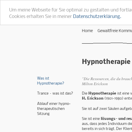
Um meine Webseite für Sie optimal zu gestalten und fortl
Cookies erhalten Sie in meiner
Datenschutzerklärung.
Home
Gewaltfreie Kommu
Hypnotherapie
"Die Ressourcen, die du brauchs
Was ist
Milton Erickson
Hypnotherapie?
Trance – was ist das?
Die
Hypnotherapie
ist eine
H. Erickson
(1901-1980) ent
Ablauf einer hypno­
therapeutischen
Sie ist auf zwei Säulen aufgeb
Sitzung
Sie ist eine
lösungs- und re
aus, dass jedes Individuum d
bereits in sich trägt. Der Klie