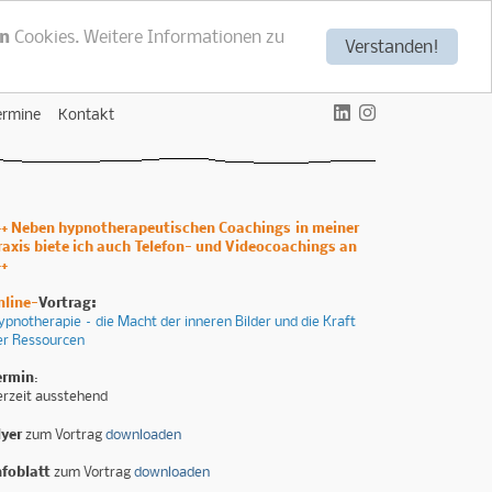
n
Cookies. Weitere Informationen zu
Verstanden!
ermine
Kontakt
++ Neben hypnotherapeutischen Coachings
in meiner
raxis biete ich auch
Telefon- und Videocoachings an
++
nline-
Vortrag:
ypnotherapie – die Macht der inneren Bilder und die Kraft
er Ressourcen
ermin
:
erzeit ausstehend
lyer
zum Vortrag
downloaden
nfoblatt
zum Vortrag
downloaden