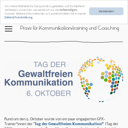
Um meine Webseite für Sie optimal zu gestalten und fortlaufend
verbessern zu können, verwende ich nur die
notwendigen
Verstanden!
Cookies. Weitere Informationen zu Cookies erhalten Sie in meiner
Datenschutzerklärung.
Praxis für Kommunikationstraining und Coaching
Rund um den 6. Oktober wurde von ein paar engagierten GFK-
Trainer*innen der "
Tag der Gewaltfreien Kommunikation"
(Tag der