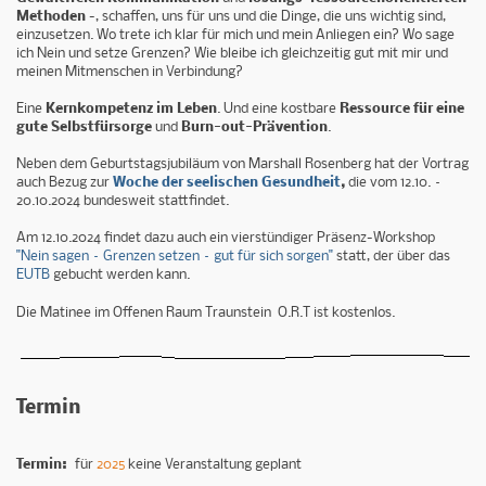
Methoden
-, schaffen, uns für uns und die Dinge, die uns wichtig sind,
einzusetzen. Wo trete ich klar für mich und mein Anliegen ein? Wo sage
ich Nein und setze Grenzen? Wie bleibe ich gleichzeitig gut mit mir und
meinen Mitmenschen in Verbindung?
Eine
Kernkompetenz im Leben
. Und eine kostbare
Ressource für eine
gute Selbstfürsorge
und
Burn-out-Prävention
.
Neben dem Geburtstagsjubiläum von Marshall Rosenberg hat der Vortrag
auch Bezug zur
Woche der seelischen Gesundheit
,
die vom 12.10. –
20.10.2024 bundesweit stattfindet.
Am 12.10.2024 findet dazu auch ein vierstündiger Präsenz-Workshop
"Nein sagen – Grenzen setzen – gut für sich sorgen"
statt, der über das
EUTB
gebucht werden kann.
Die Matinee im Offenen Raum Traunstein O.R.T ist kostenlos.
Termin
Termin:
für
2025
keine Veranstaltung geplant