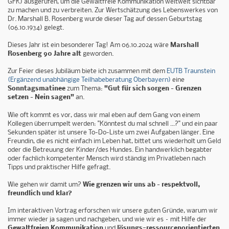
GFK) ausgerufen, um die Gewaltfreie Kommunikation weltweit sichtbar
zu machen und zu verbreiten. Zur Wertschätzung des Lebenswerkes von
Dr. Marshall B. Rosenberg wurde dieser Tag auf dessen Geburtstag
(06.10.1934) gelegt.
Dieses Jahr ist ein besonderer Tag! Am 06.10.2024 wäre
Marshall
Rosenberg 90 Jahre alt
geworden.
Zur Feier dieses Jubiläum biete ich zusammen mit dem
EUTB Traunstein
(Ergänzend unabhängige Teilhabeberatung Oberbayern)
eine
Sonntagsmatinee
zum Thema:
"Gut für sich sorgen – Grenzen
setzen – Nein sagen"
an.
Wie oft kommt es vor, dass wir mal eben auf dem Gang von einem
Kollegen überrumpelt werden: "Könntest du mal schnell …?" und ein paar
Sekunden später ist unsere To-Do-Liste um zwei Aufgaben länger. Eine
Freundin, die es nicht einfach im Leben hat, bittet uns wiederholt um Geld
oder die Betreuung der Kinder/des Hundes. Ein handwerklich begabter
oder fachlich kompetenter Mensch wird ständig im Privatleben nach
Tipps und praktischer Hilfe gefragt.
Wie gehen wir damit um?
Wie grenzen wir uns ab – respektvoll,
freundlich und klar?
Im interaktiven Vortrag erforschen wir unsere guten Gründe, warum wir
immer wieder ja sagen und nachgeben, und wie wir es – mit Hilfe der
Gewaltfreien Kommunikation
und
lösungs-ressourcenorientierten